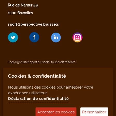
Rue de Namur 59,
1000 Bruxelles
sport@perspective.brussels
Copyright 2022 sport.brussels, tout droit réservé
Cookies & confidentialité
Mentions légales
Nous utilisons des cookies pour améliorer votre
Déclaration de confidentialité
expérience utilisateur.
Déclaration de confidentialité
Plan du site
Accepter les cookies
Personnaliser
Outil de gestion (pour les clubs et infrastructures)