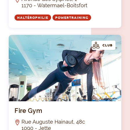
1170 - Watermael-Boitsfort
HALTÉROPHILIE
POWERTRAINING
CLUB
Fir
Fire Gym
Rue Auguste Hainaut, 48c
1090 - Jette