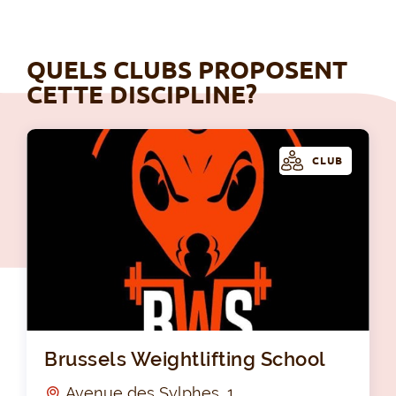
QUELS CLUBS PROPOSENT
CETTE DISCIPLINE?
CLUB
Bru
Brussels Weightlifting School
Avenue des Sylphes, 1