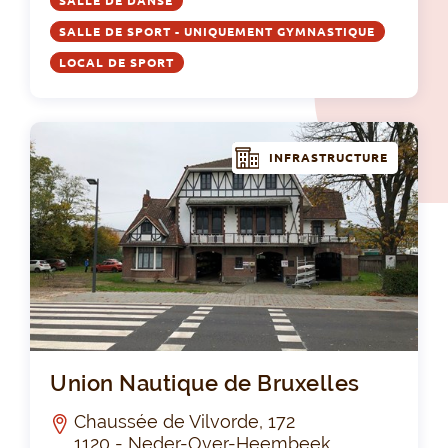
SALLE DE DANSE
SALLE DE SPORT - UNIQUEMENT GYMNASTIQUE
LOCAL DE SPORT
INFRASTRUCTURE
Uni
Union Nautique de Bruxelles
Chaussée de Vilvorde, 172
1120 - Neder-Over-Heembeek