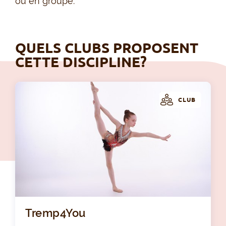
ou en groupe.
QUELS CLUBS PROPOSENT
CETTE DISCIPLINE?
CLUB
Tr
Tremp4You