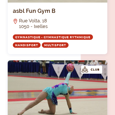
asb
asbl Fun Gym B
Rue Volta, 18
1050 - Ixelles
GYMNASTIQUE - GYMNASTIQUE RYTHMIQUE
HANDISPORT
MULTISPORT
CLUB