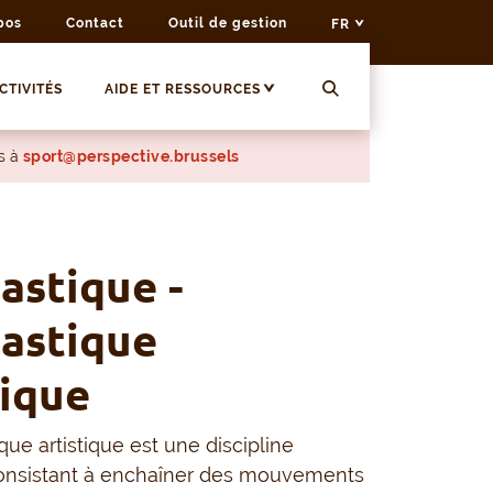
pos
Contact
Outil de gestion
FR
CTIVITÉS
AIDE ET RESSOURCES
s à
sport@perspective.brussels
stique -
astique
tique
ue artistique est une discipline
consistant à enchaîner des mouvements