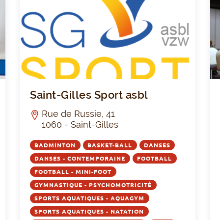
LUB
Royal Tempogym Jette
Saint
Saint-Gilles Sport asbl
Rue de Russie, 41
1060 - Saint-Gilles
BADMINTON
BASKET-BALL
DANSES
DANSES - CONTEMPORAINE
FOOTBALL
FOOTBALL - MINI-FOOT
GYMNASTIQUE - PSYCHOMOTRICITÉ
SPORTS AQUATIQUES - AQUAGYM
SPORTS AQUATIQUES - NATATION