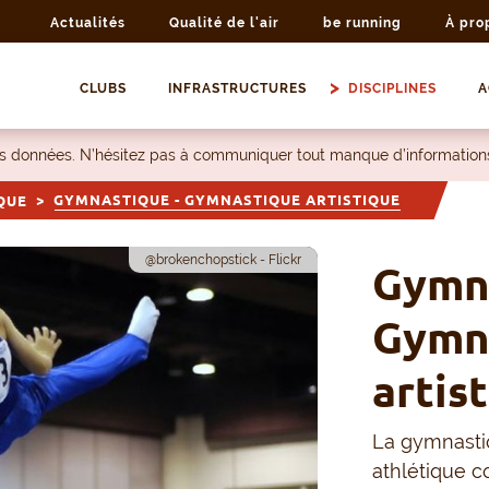
Actualités
Qualité de l'air
be running
À pro
CLUBS
INFRASTRUCTURES
DISCIPLINES
A
les données. N’hésitez pas à communiquer tout manque d’information
GYMNASTIQUE - GYMNASTIQUE ARTISTIQUE
QUE
@brokenchopstick - Flickr
Gymna
Gymn
artis
La gymnastiq
athlétique 