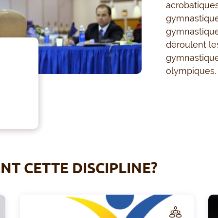
acrobatiques
gymnastique 
gymnastique
déroulent l
gymnastique 
olympiques.
T CETTE DISCIPLINE?
C
C