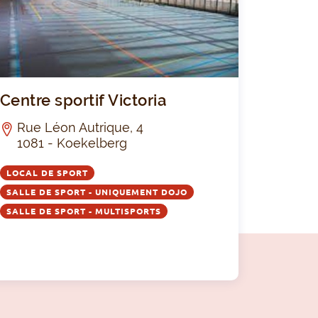
RUC
TUR
E
e Omnisports de Jette
Centre sport
Centre sportif Victoria
Rue Léon Autrique, 4
1081 - Koekelberg
LOCAL DE SPORT
SALLE DE SPORT - UNIQUEMENT DOJO
SALLE DE SPORT - MULTISPORTS