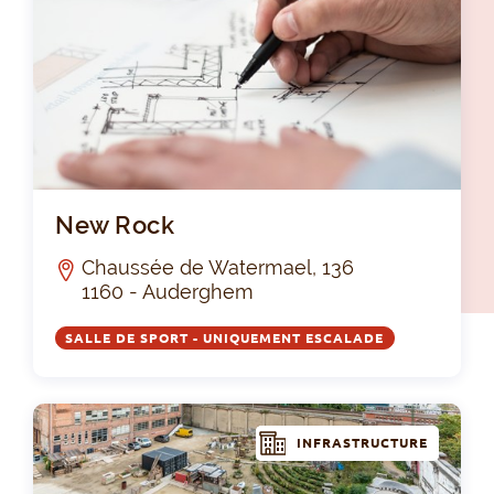
Ne
New Rock
Chaussée de Watermael, 136
1160 - Auderghem
SALLE DE SPORT - UNIQUEMENT ESCALADE
INFRASTRUCTURE