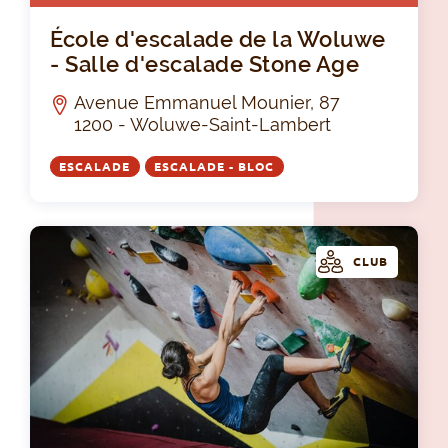
Éco
École d'escalade de la Woluwe
- Salle d'escalade Stone Age
Avenue Emmanuel Mounier, 87
1200 - Woluwe-Saint-Lambert
ESCALADE
ESCALADE - BLOC
CLUB