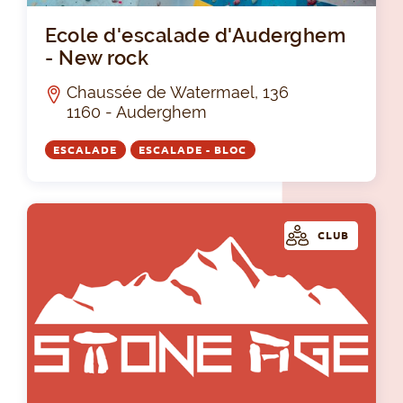
Eco
Ecole d'escalade d'Auderghem
- New rock
Chaussée de Watermael, 136
1160 - Auderghem
ESCALADE
ESCALADE - BLOC
CLUB