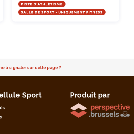
PISTE D'ATHLÉTISME
SALLE DE SPORT - UNIQUEMENT FITNESS
e à signaler sur cette page ?
ellule Sport
Produit par
tés
s