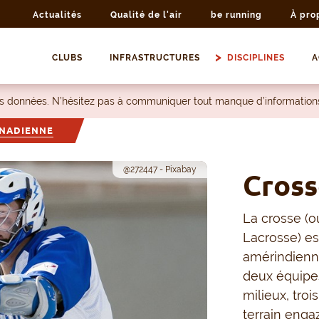
Actualités
Qualité de l'air
be running
À pro
CLUBS
INFRASTRUCTURES
DISCIPLINES
A
les données. N’hésitez pas à communiquer tout manque d’information
ANADIENNE
@272447 - Pixabay
Cross
La crosse (o
Lacrosse) est
amérindienne
deux équipes 
milieux, tro
terrain enga