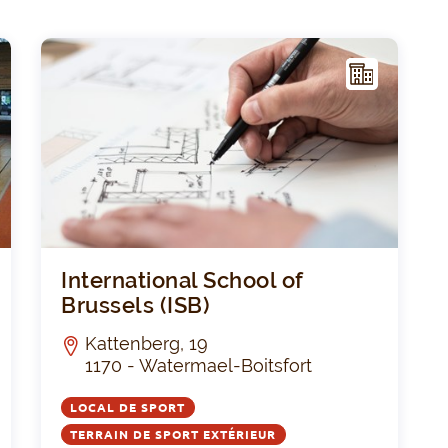
I
I
NFR
AST
RUC
TUR
E
Salle omnisport Rempart des Moines
Inter
International School of
Brussels (ISB)
Kattenberg, 19
1170 - Watermael-Boitsfort
LOCAL DE SPORT
TERRAIN DE SPORT EXTÉRIEUR