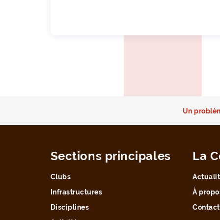
Un problèm
Sections principales
La C
Clubs
Actuali
Infrastructures
À propo
Disciplines
Contact