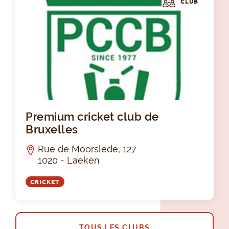
CLUB
Pre
Premium cricket club de
Bruxelles
Rue de Moorslede, 127
1020 - Laeken
CRICKET
TOUS LES CLUBS