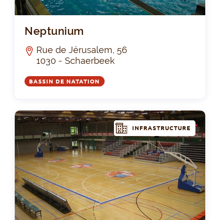
Ne
Neptunium
Rue de Jérusalem, 56
1030 - Schaerbeek
BASSIN DE NATATION
INFRASTRUCTURE