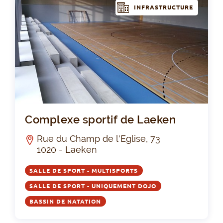
INFRASTRUCTURE
Com
Complexe sportif de Laeken
Rue du Champ de l'Eglise, 73
1020 - Laeken
SALLE DE SPORT - MULTISPORTS
SALLE DE SPORT - UNIQUEMENT DOJO
BASSIN DE NATATION