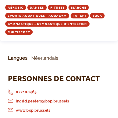
AÉROBIC
DANSES
FITNESS
MARCHE
SPORTS AQUATIQUES - AQUAGYM
TAI CHI
YOGA
GYMNASTIQUE - GYMNASTIQUE D’ENTRETIEN
MULTISPORT
Langues
Néerlandais
PERSONNES DE CONTACT
022100465
ingrid.peeters@bop.brussels
www.bop.brussels