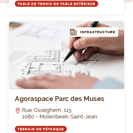
TABLE DE TENNIS DE TABLE EXTÉRIEUR
INFRASTRUCTURE
Ago
Agoraspace Parc des Muses
Rue Osseghem, 115
1080 - Molenbeek-Saint-Jean
TERRAIN DE PÉTANQUE