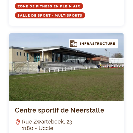
ZONE DE FITNESS EN PLEIN AIR
SALLE DE SPORT - MULTISPORTS
INFRASTRUCTURE
Cen
Centre sportif de Neerstalle
Rue Zwartebeek, 23
1180 - Uccle