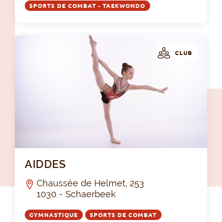
SPORTS DE COMBAT - TAEKWONDO
CLUB
AI
AIDDES
Chaussée de Helmet, 253
1030 - Schaerbeek
GYMNASTIQUE
SPORTS DE COMBAT