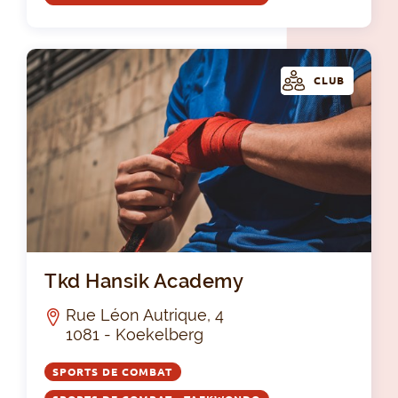
CLUB
Tk
Tkd Hansik Academy
Rue Léon Autrique, 4
1081 - Koekelberg
SPORTS DE COMBAT