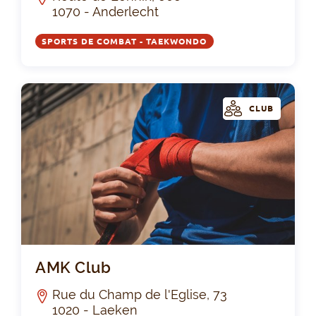
1070 - Anderlecht
SPORTS DE COMBAT - TAEKWONDO
CLUB
AM
AMK Club
Rue du Champ de l'Eglise, 73
1020 - Laeken