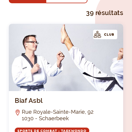
39 résultats
CLUB
Bia
Biaf Asbl
Rue Royale-Sainte-Marie, 92
1030 - Schaerbeek
SPORTS DE COMBAT - TAEKWONDO