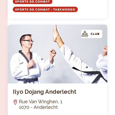
SPORTS DE COMBAT
SPORTS DE COMBAT - TAEKWONDO
CLUB
Ily
Ilyo Dojang Anderlecht
Rue Van Winghen, 1
1070 - Anderlecht