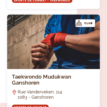
SPORTS DE COMBAT - TAEKWONDO
CLUB
Ta
Taekwondo Mudukwan
Ganshoren
Rue Vanderveken, 114
1083 - Ganshoren