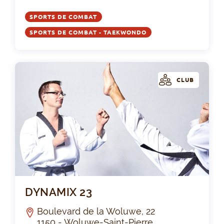
SPORTS DE COMBAT
SPORTS DE COMBAT - TAEKWONDO
CLUB
DY
DYNAMIX 23
Boulevard de la Woluwe, 22
1150 - Woluwe-Saint-Pierre