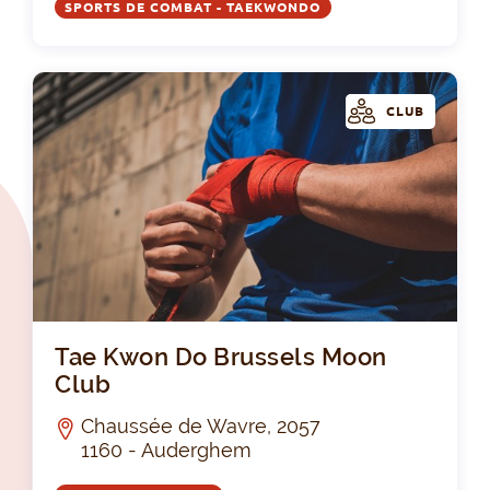
SPORTS DE COMBAT - TAEKWONDO
CLUB
Tae
Tae Kwon Do Brussels Moon
Club
Chaussée de Wavre, 2057
1160 - Auderghem