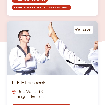
SPORTS DE COMBAT
SPORTS DE COMBAT - TAEKWONDO
CLUB
ITF
ITF Etterbeek
Rue Volta, 18
1050 - Ixelles