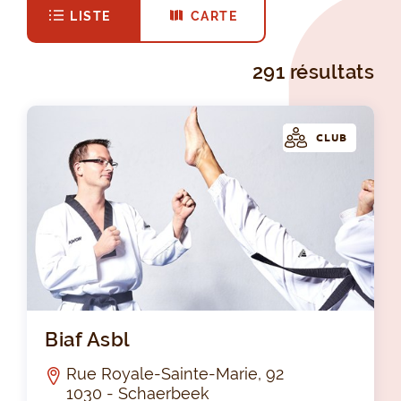
LISTE
CARTE
291 résultats
CLUB
Bia
Biaf Asbl
Rue Royale-Sainte-Marie, 92
1030 - Schaerbeek