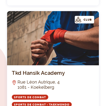
CLUB
Tk
Tkd Hansik Academy
Rue Léon Autrique, 4
1081 - Koekelberg
SPORTS DE COMBAT
SPORTS DE COMBAT - TAEKWONDO