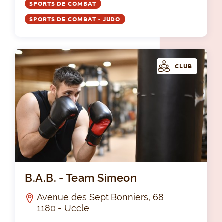
SPORTS DE COMBAT
SPORTS DE COMBAT - JUDO
CLUB
B.A
B.A.B. - Team Simeon
Avenue des Sept Bonniers, 68
1180 - Uccle