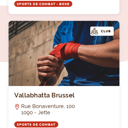
SPORTS DE COMBAT - BOXE
CLUB
Val
Vallabhatta Brussel
Rue Bonaventure, 100
1090 - Jette
SPORTS DE COMBAT