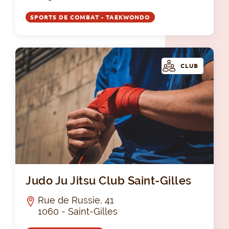
SPORTS DE COMBAT - TAEKWONDO
CLUB
Jud
Judo Ju Jitsu Club Saint-Gilles
Rue de Russie, 41
1060 - Saint-Gilles