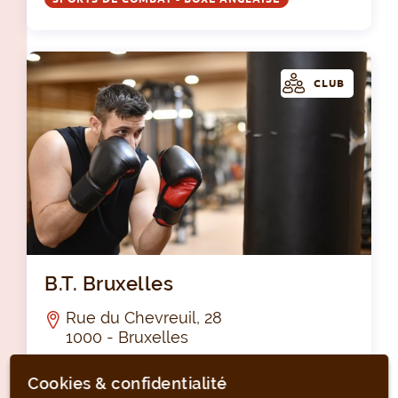
CLUB
B.T
B.T. Bruxelles
Rue du Chevreuil, 28
1000 - Bruxelles
SPORTS DE COMBAT - BOXE
Cookies & confidentialité