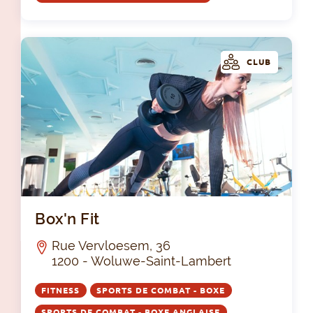
CLUB
Box
Box'n Fit
Rue Vervloesem, 36
1200 - Woluwe-Saint-Lambert
FITNESS
SPORTS DE COMBAT - BOXE
SPORTS DE COMBAT - BOXE ANGLAISE