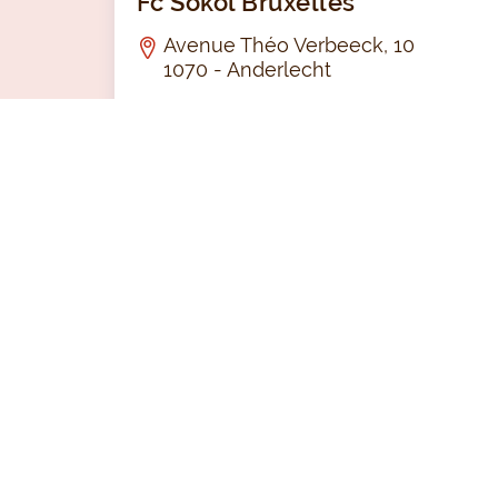
Fc Sokol Bruxelles
Avenue Théo Verbeeck, 10
1070 - Anderlecht
FOOTBALL - FUTSAL
LUB
LM STREET BXL
Rue de la Roue, 24