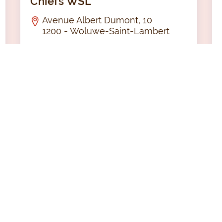
Chiefs WSL
Avenue Albert Dumont, 10
1200 - Woluwe-Saint-Lambert
FOOTBALL
C
C
LUB
LM STREET BXL
Los E
Los Extranos
Rue du Hall des Sports, 15