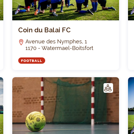
ASCB
Coin 
Coin du Balai FC
Avenue des Nymphes, 1
1170 - Watermael-Boitsfort
FOOTBALL
C
C
LUB