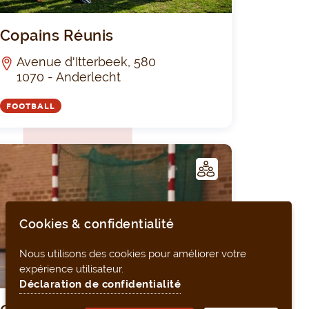
p - club
Copains Réu
Copains Réunis
Avenue d'Itterbeek, 580
1070 - Anderlecht
FOOTBALL
C
LUB
Cookies & confidentialité
Nous utilisons des cookies pour améliorer votre
expérience utilisateur.
Déclaration de confidentialité
fs WSL
Old Stars W