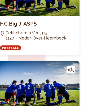
du Balai FC
F.C.Big J-AS
F.C.Big J-ASPS
Petit chemin Vert, 99
1120 - Neder-Over-Heembeek
FOOTBALL
C
LUB