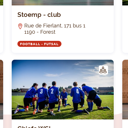
Mazur
Stoem
Stoemp - club
Rue de Fierlant, 171 bus 1
1190 - Forest
FOOTBALL - FUTSAL
C
C
LUB
Fc Sokol Bruxelles
Chie