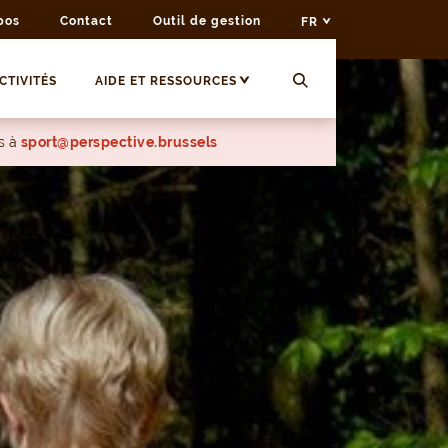
pos
Contact
Outil de gestion
FR
CTIVITÉS
AIDE ET RESSOURCES
s à
sport@perspective.brussels