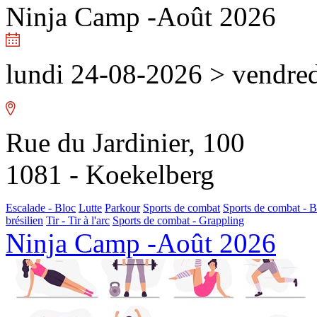
Ninja Camp -Août 2026
lundi 24-08-2026
>
vendred
Rue du Jardinier, 100
1081 - Koekelberg
Escalade - Bloc
Lutte
Parkour
Sports de combat
Sports de combat - 
brésilien
Tir - Tir à l'arc
Sports de combat - Grappling
Ninja Camp -Août 2026